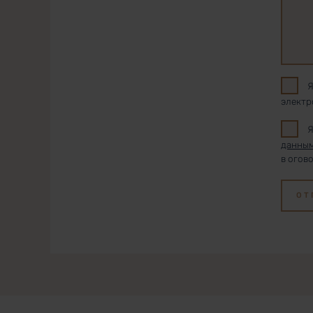
Я
электр
Я
данны
в огов
ОТ