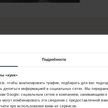
СВЯЖИТЕСЬ С НАШИМИ КОЛЛЕГАМИ!
Подробности
Hanko Barbara
Риелтор - английский язык
лы «куки»
+36 70 426 4868
e, чтобы анализировать трафик, подбирать для вас подход
barbara.hanko@lakeresort.hu
ть делиться информацией в социальных сетях. Мы передае
рам Google: социальным сетям и компаниям, занимающимся 
 могут комбинировать эти сведения с предоставленной вам
чили при использовании вами их сервисов.