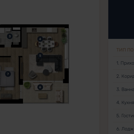
ТИП П
1. Прих
2. Кори
3. Ванн
4. Кухн
5. Гост
6. Лодж