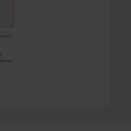
тях по
и
 данных