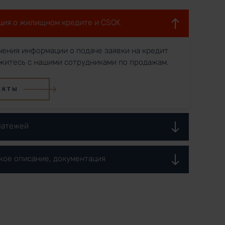
ия о жилищном кредите и CSOK
чения информации о подаче заявки на кредит
житесь с нашими сотрудниками по продажам.
АКТЫ
латежей
кое описание, документация