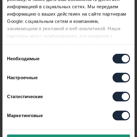
информацией в социальных сетях. Мы передаем
ВВЕДИТЕ СВОИ КОНТАКТНЫЕ ДАННЫЕ,
информацию о ваших действиях на сайте партнерам
МЫ ВАМ ПЕРЕЗВОНИМ
Google: социальным сетям и компаниям,
занимающимся рекламой и веб-аналитикой. Наши
партнеры могут комбинировать эти сведения с
предоставленной вами информацией, а также
данными, которые они получили при использовании
Выбор
вами их сервисов.
Необходимые
согласия
Настроечные
Статистические
Маркетинговые