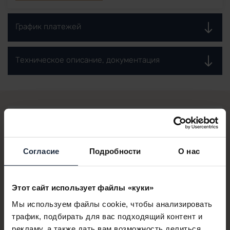
График платежей
Техническое описание, документация
СВЯЖИТЕСЬ С НАШИМИ КОЛЛЕГАМИ!
Согласие
Подробности
О нас
Hanko Barbara
Риелтор - английский язык
+36 70 426 4868
Этот сайт использует файлы «куки»
barbara.hanko@lakeresort.hu
Мы используем файлы cookie, чтобы анализировать
трафик, подбирать для вас подходящий контент и
рекламу, а также дать вам возможность делиться