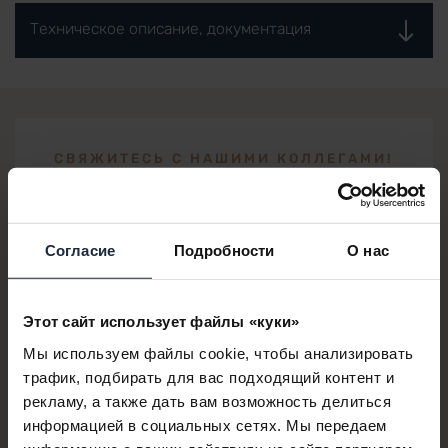
Техническое описание, документация
СВЯЖИТЕСЬ С НАШИМИ КОЛЛЕГАМИ!
Hanko Barbara
Риелтор - английский язык
Согласие
Подробности
О нас
+36 70 426 4868
barbara.hanko@lakeresort.hu
Этот сайт использует файлы «куки»
Мы используем файлы cookie, чтобы анализировать
трафик, подбирать для вас подходящий контент и
ВВЕДИТЕ СВОИ КОНТАКТНЫЕ ДАННЫЕ,
рекламу, а также дать вам возможность делиться
МЫ ВАМ ПЕРЕЗВОНИМ
информацией в социальных сетях. Мы передаем