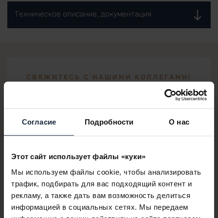
Техническое описание, документация
СВЯЖИТЕСЬ С НАШИМИ КОЛЛЕГАМИ!
Hanko Barbara
Риелтор - английский язык
Согласие
Подробности
О нас
+36 70 426 4868
barbara.hanko@lakeresort.hu
Этот сайт использует файлы «куки»
Мы используем файлы cookie, чтобы анализировать
трафик, подбирать для вас подходящий контент и
ВВЕДИТЕ СВОИ КОНТАКТНЫЕ ДАННЫЕ,
рекламу, а также дать вам возможность делиться
МЫ ВАМ ПЕРЕЗВОНИМ
информацией в социальных сетях. Мы передаем