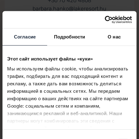
+36 70 426 4868
barbara.hanko@lakeresort.hu
Согласие
Подробности
О нас
ВВЕДИТЕ СВОИ КОНТАКТНЫЕ ДАННЫЕ,
МЫ ВАМ ПЕРЕЗВОНИМ
Этот сайт использует файлы «куки»
Мы используем файлы cookie, чтобы анализировать
трафик, подбирать для вас подходящий контент и
рекламу, а также дать вам возможность делиться
информацией в социальных сетях. Мы передаем
информацию о ваших действиях на сайте партнерам
Google: социальным сетям и компаниям,
занимающимся рекламой и веб-аналитикой. Наши
партнеры могут комбинировать эти сведения с
предоставленной вами информацией, а также
данными, которые они получили при использовании
Выбор