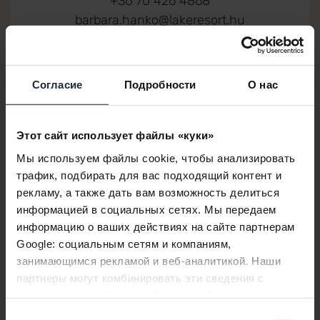
+36 70 426 4868
barbara.hanko@lakeresort.hu
Согласие
Подробности
О нас
ВВЕДИТЕ СВОИ КОНТАКТНЫЕ ДАННЫЕ,
МЫ ВАМ ПЕРЕЗВОНИМ
Этот сайт использует файлы «куки»
Мы используем файлы cookie, чтобы анализировать
трафик, подбирать для вас подходящий контент и
рекламу, а также дать вам возможность делиться
информацией в социальных сетях. Мы передаем
информацию о ваших действиях на сайте партнерам
Google: социальным сетям и компаниям,
занимающимся рекламой и веб-аналитикой. Наши
партнеры могут комбинировать эти сведения с
предоставленной вами информацией, а также
данными, которые они получили при использовании
Выбор