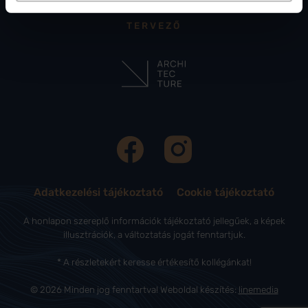
TERVEZŐ
Adatkezelési tájékoztató
Cookie tájékoztató
A honlapon szereplő információk tájékoztató jellegűek, a képek
illusztrációk, a változtatás jogát fenntartjuk.
* A részletekért keresse értékesítő kollégánkat!
© 2026 Minden jog fenntartva! Weboldal készítés:
linemedia