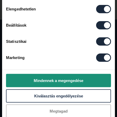
Hozzájárulás
Elengedhetetlen
kiválasztása
Beállítások
BERUHÁZÓ
BERUHÁZÓ
Statisztikai
Marketing
Mindennek a megengedése
GENERÁLKIVITELEZŐ
MŰSZAKI ELLENŐR
Kiválasztás engedélyezése
Megtagad