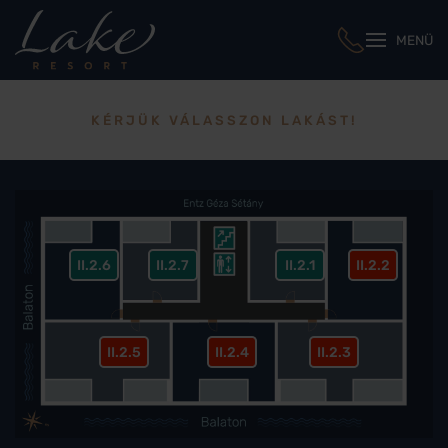
MENÜ
KÉRJÜK VÁLASSZON LAKÁST!
II.2.6
II.2.7
II.2.1
II.2.2
II.2.5
II.2.4
II.2.3