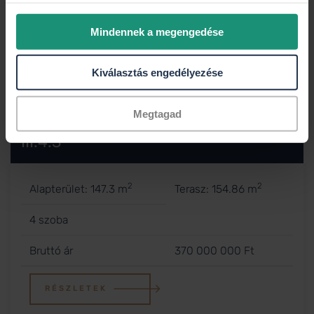
Mindennek a megengedése
Kiválasztás engedélyezése
Megtagad
III.4.3
2
2
Alapterület: 147.3 m
Terasz: 154.86 m
4 szoba
Bruttó ár
370 000 000 Ft
RÉSZLETEK