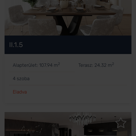
II.1.5
2
2
Alapterület: 107.94 m
Terasz: 24.32 m
4 szoba
Eladva