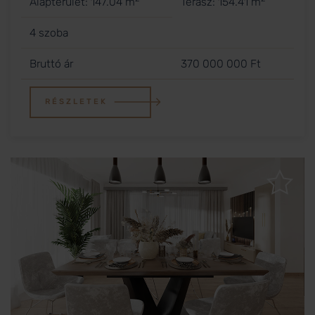
Alapterület: 147.04 m
Terasz: 154.41 m
4 szoba
Bruttó ár
370 000 000 Ft
RÉSZLETEK