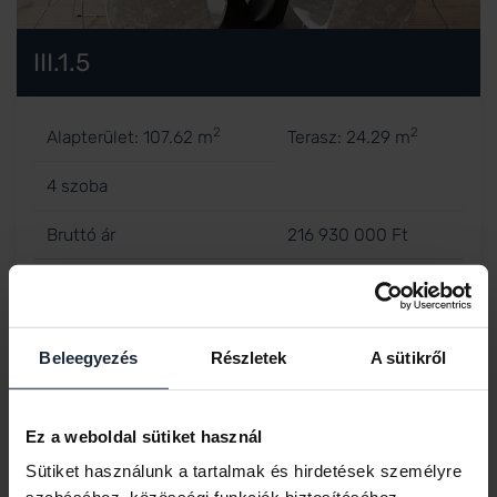
III.1.5
2
2
Alapterület: 107.62 m
Terasz: 24.29 m
4 szoba
Bruttó ár
216 930 000 Ft
RÉSZLETEK
Beleegyezés
Részletek
A sütikről
Ez a weboldal sütiket használ
Sütiket használunk a tartalmak és hirdetések személyre