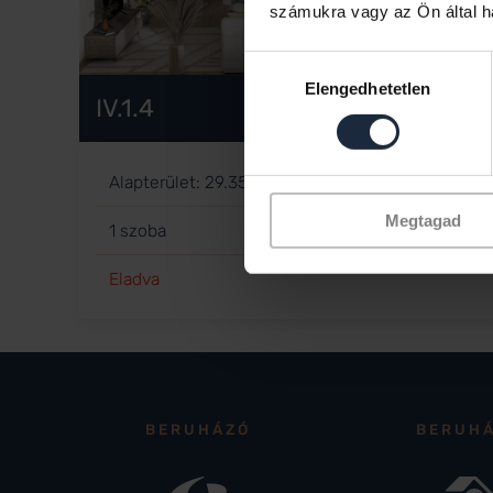
számukra vagy az Ön által ha
Hozzájárulás
Elengedhetetlen
kiválasztása
IV.1.4
2
2
Alapterület: 29.35 m
Terasz: 11.12 m
Megtagad
1 szoba
Eladva
BERUHÁZÓ
BERUH