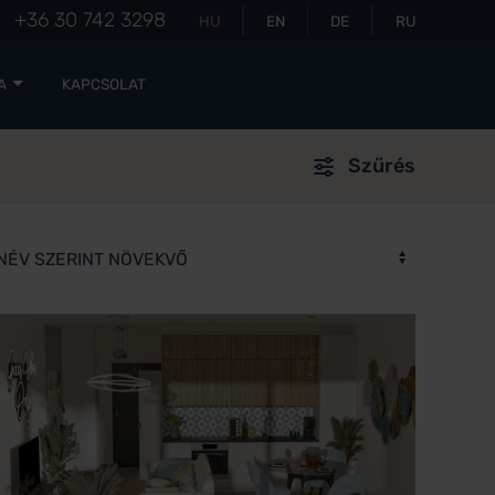
+36 30 742 3298
HU
EN
DE
RU
A
KAPCSOLAT
Szűrés