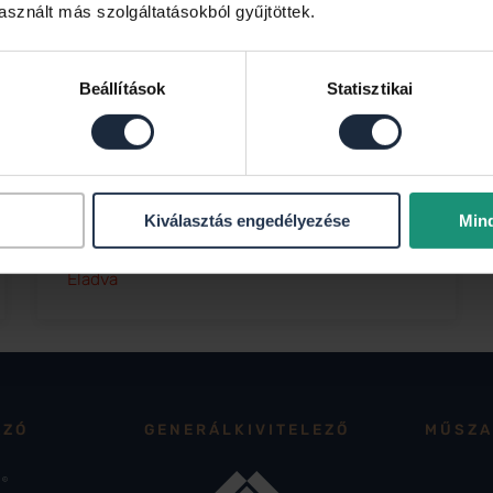
sznált más szolgáltatásokból gyűjtöttek.
Beállítások
Statisztikai
V.1.4
2
2
Alapterület: 29.29 m
Terasz: 11.03 m
Kiválasztás engedélyezése
Min
1 szoba
Eladva
ÁZÓ
GENERÁLKIVITELEZŐ
MŰSZA