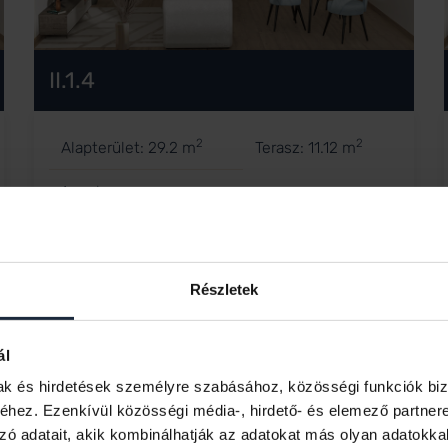
II.1.4
2
2
Alapterület: 29.2 m
Terasz: 11.12 m
1 szoba
Eladva
Részletek
ál
mak és hirdetések személyre szabásához, közösségi funkciók biz
hez. Ezenkívül közösségi média-, hirdető- és elemező partner
zó adatait, akik kombinálhatják az adatokat más olyan adatokka