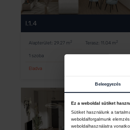
I.1.4
2
2
Alapterület: 29.27 m
Terasz: 11.04 m
1 szoba
Eladva
Beleegyezés
Ez a weboldal sütiket haszn
Sütiket használunk a tartal
weboldalforgalmunk elemzésé
weboldalhasználatra vonatko