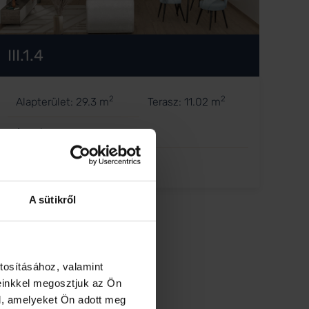
III.1.4
2
2
Alapterület: 29.3 m
Terasz: 11.02 m
1 szoba
Eladva
A sütikről
tosításához, valamint
einkkel megosztjuk az Ön
l, amelyeket Ön adott meg